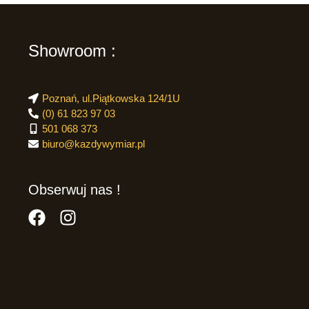
Showroom :
Poznań, ul.Piątkowska 124/1U
(0) 61 823 97 03
501 068 373
biuro@kazdywymiar.pl
Obserwuj nas !