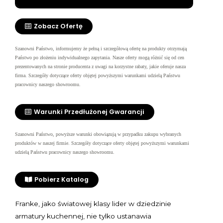
Zobacz Ofertę
Szanowni Państwo, informujemy że pełną i szczegółową ofertę na produkty otrzymają
Państwo po złożeniu indywidualnego zapytania. Nasze oferty mogą różnić się od cen
prezentowanych na stronie producenta z uwagi na korzystne rabaty, jakie oferuje nasza
firma.
Szczegóły dotyczące oferty objętej powyższymi warunkami udzielą Państwu
pracownicy naszego showroomu.
Warunki Przedłużonej Gwarancji
Szanowni Państwo, powyższe warunki obowiązują w przypadku zakupu wybranych
produktów w naszej firmie. Szczegóły dotyczące oferty objętej powyższymi warunkami
udzielą Państwu pracownicy naszego showroomu.
Pobierz Katalog
Franke, jako światowej klasy lider w dziedzinie
armatury kuchennej, nie tylko ustanawia