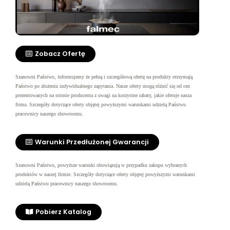
Zobacz Ofertę
Szanowni Państwo, informujemy że pełną i szczegółową ofertę na produkty otrzymają
Państwo po złożeniu indywidualnego zapytania. Nasze oferty mogą różnić się od cen
prezentowanych na stronie producenta z uwagi na korzystne rabaty, jakie oferuje nasza
firma.
Szczegóły dotyczące oferty objętej powyższymi warunkami udzielą Państwu
pracownicy naszego showroomu.
Warunki Przedłużonej Gwarancji
Szanowni Państwo, powyższe warunki obowiązują w przypadku zakupu wybranych
produktów w naszej firmie. Szczegóły dotyczące oferty objętej powyższymi warunkami
udzielą Państwu pracownicy naszego showroomu.
Pobierz Katalog