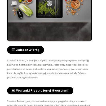
Zobacz Ofertę
Szanowni Państwo, informujemy że pełną i szczegółową ofertę na produkty otrzymają
Państwo po złożeniu indywidualnego zapytania. Nasze oferty mogą różnić się od cen
prezentowanych na stronie producenta z uwagi na korzystne rabaty, jakie oferuje nasza
firma.
Szczegóły dotyczące oferty objętej powyższymi warunkami udzielą Państwu
pracownicy naszego showroomu.
Warunki Przedłużonej Gwarancji
Szanowni Państwo, powyższe warunki obowiązują w przypadku zakupu wybranych
produktów w naszej firmie. Szczegóły dotyczące oferty objętej powyższymi warunkami