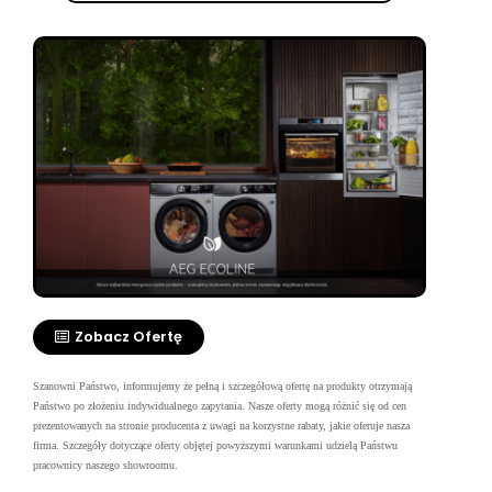
Zobacz Ofertę
Szanowni Państwo, informujemy że pełną i szczegółową ofertę na produkty otrzymają
Państwo po złożeniu indywidualnego zapytania. Nasze oferty mogą różnić się od cen
prezentowanych na stronie producenta z uwagi na korzystne rabaty, jakie oferuje nasza
firma.
Szczegóły dotyczące oferty objętej powyższymi warunkami udzielą Państwu
pracownicy naszego showroomu.