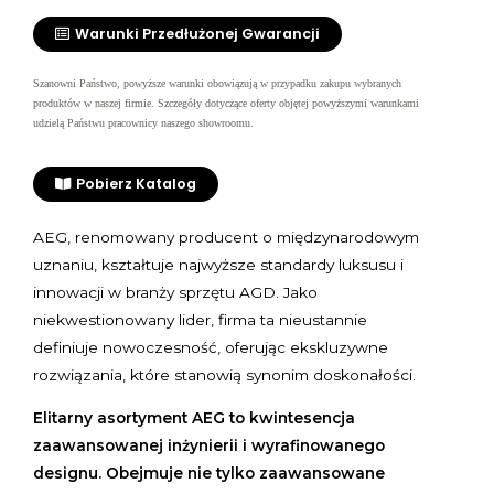
Warunki Przedłużonej Gwarancji
Szanowni Państwo, powyższe warunki obowiązują w przypadku zakupu wybranych
produktów w naszej firmie. Szczegóły dotyczące oferty objętej powyższymi warunkami
udzielą Państwu pracownicy naszego showroomu.
Pobierz Katalog
AEG, renomowany producent o międzynarodowym
uznaniu, kształtuje najwyższe standardy luksusu i
innowacji w branży sprzętu AGD. Jako
niekwestionowany lider, firma ta nieustannie
definiuje nowoczesność, oferując ekskluzywne
rozwiązania, które stanowią synonim doskonałości.
Elitarny asortyment AEG to kwintesencja
zaawansowanej inżynierii i wyrafinowanego
designu. Obejmuje nie tylko zaawansowane