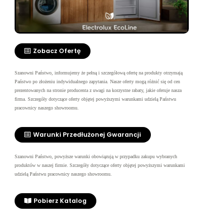
Zobacz Ofertę
Szanowni Państwo, informujemy że pełną i szczegółową ofertę na produkty otrzymają
Państwo po złożeniu indywidualnego zapytania. Nasze oferty mogą różnić się od cen
prezentowanych na stronie producenta z uwagi na korzystne rabaty, jakie oferuje nasza
firma.
Szczegóły dotyczące oferty objętej powyższymi warunkami udzielą Państwu
pracownicy naszego showroomu.
Warunki Przedłużonej Gwarancji
Szanowni Państwo, powyższe warunki obowiązują w przypadku zakupu wybranych
produktów w naszej firmie. Szczegóły dotyczące oferty objętej powyższymi warunkami
udzielą Państwu pracownicy naszego showroomu.
Pobierz Katalog