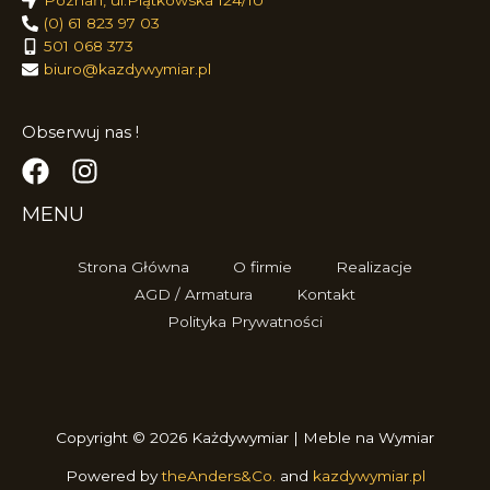
Poznań, ul.Piątkowska 124/1U
(0) 61 823 97 03
501 068 373
biuro@kazdywymiar.pl
Obserwuj nas !
MENU
Strona Główna
O firmie
Realizacje
AGD / Armatura
Kontakt
Polityka Prywatności
Copyright © 2026 Każdywymiar | Meble na Wymiar
Powered by
theAnders&Co.
and
kazdywymiar.pl