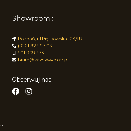
Showroom :
Poznań, ul.Piątkowska 124/1U
(0) 61 823 97 03
501 068 373
biuro@kazdywymiar.pl
Obserwuj nas !
ar