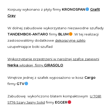
Korpusy wykonano z płyty firmy
KRONOSPAN
Grafit
Gray
W dolnej zabudowie wykorzystano niezawodne szuflady
TANDEMBOX-ANTARO
firmy
BLUM
.W tej realizacji
zastosowaliśmy dodatkowe
dekoracyjne szkło
uzupełniające boki szuflad
Wykorzystanie przestrzeni w narożnej szafce zapewni
Nerka
włoskiej firmy
GIRASOLO
Wnętrze jednej z szafek wyposażono w kosz
Cargo
firmy
GTV
Zabudowę wykończono blatem kompaktowym
U 7081
ST76 Szary Jasny Solid
firmy
EGGER