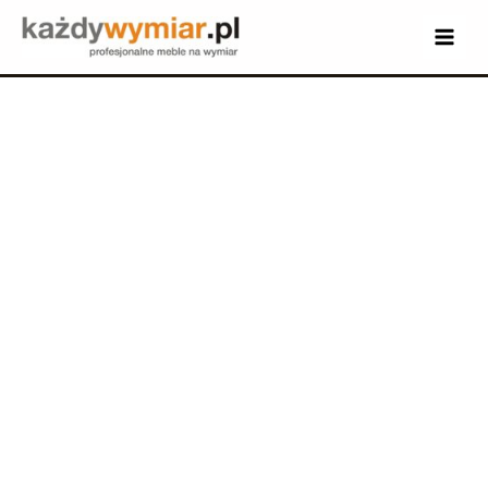
Konfigurator
mebli