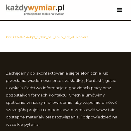
Skip
to
Main
content
Men
box0086-fl-234-bpl_fl_dok_bau_spl-pl_aof_v1
Pobierz
Zachęcamy do skontaktowania się telefonicznie lub
przesłania wiadomości przez zakładkę „Kontakt”, gdzie
uzyskają Państwo informacje o godzinach pracy oraz
pozostałych formach kontaktu. Chętnie umówimy
spotkanie w naszym showroomie, aby wspólnie omówić
szczegóły projektu od podstaw, przedstawić wszystkie
dostępne materiały oraz rozwiązania, i odpowiedzieć na
wszelkie pytania.